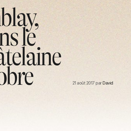
blay,
ns le
telaine
obre
21 août 2017
par
David