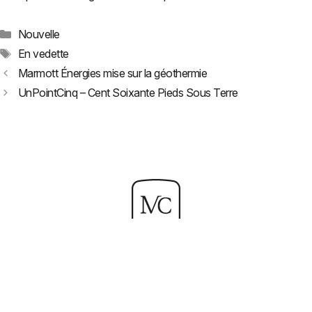
Catégories
Nouvelle
Étiquettes
En vedette
Marmott Énergies mise sur la géothermie
UnPointCinq – Cent Soixante Pieds Sous Terre
Soyez fier de ce qui
vous rend unique.