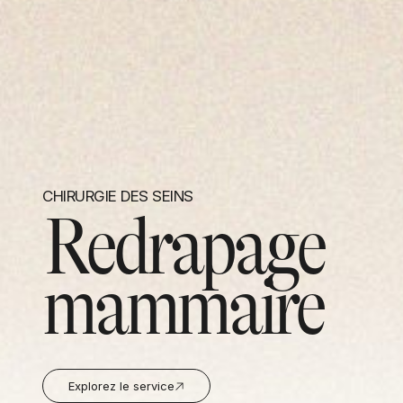
CHIRURGIE DES SEINS
Redrapage
mammaire
Explorez le service