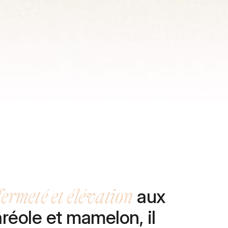
fermeté et élévation
aux
réole et mamelon, il